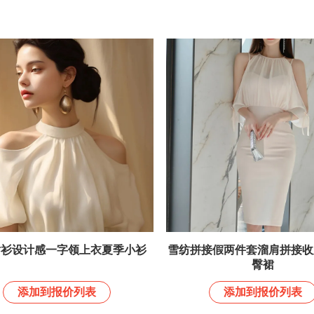
衬衫设计感一字领上衣夏季小衫
雪纺拼接假两件套溜肩拼接收
臀裙
添加到报价列表
添加到报价列表