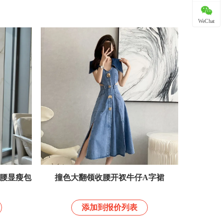
WeChat
腰显瘦包
撞色大翻领收腰开衩牛仔A字裙
添加到报价列表