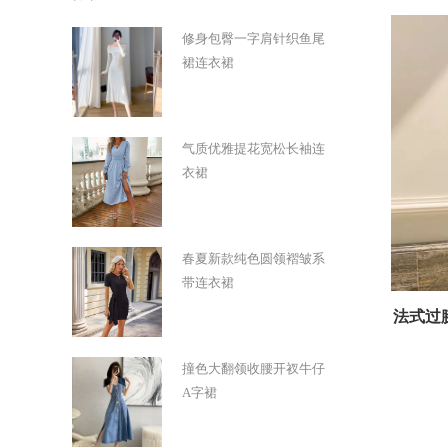
修身包臀一字肩针织鱼尾
裙连衣裙
气质优雅提花宽松长袖连
衣裙
春夏新款纯色圆领褶皱系
带连衣裙
法式过
撞色大翻领收腰开衩牛仔
A字裙