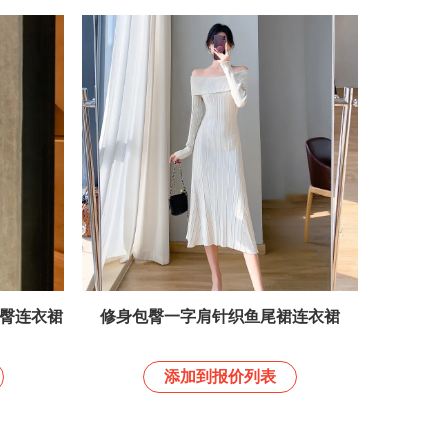
臀连衣裙
修身包臀一字肩针织鱼尾裙连衣裙
添加到报价列表