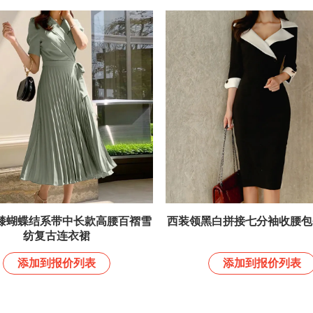
膝蝴蝶结系带中长款高腰百褶雪
西装领黑白拼接七分袖收腰包
纺复古连衣裙
添加到报价列表
添加到报价列表